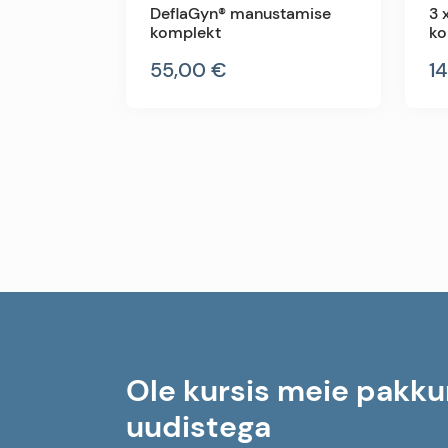
DeflaGyn® manustamise
3 
komplekt
ko
55,00 €
1
Ole kursis meie pakku
uudistega