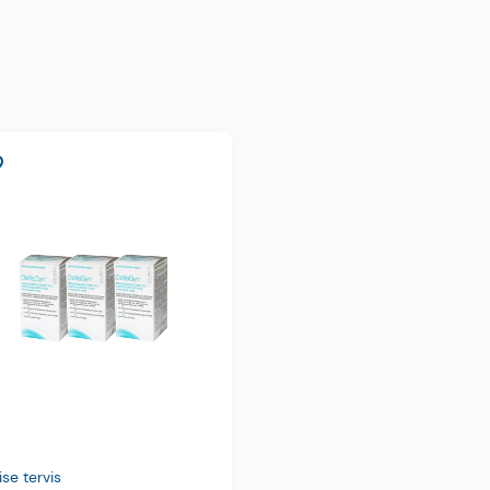
rder
se tervis