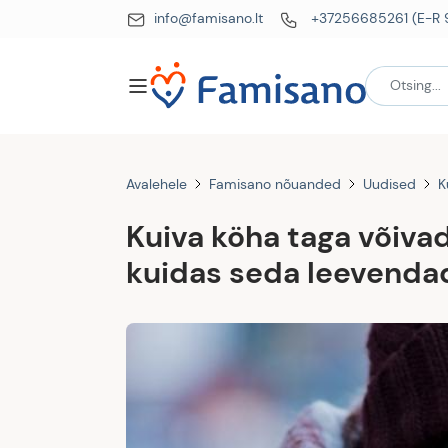
info@famisano.lt
+37256685261 (E-R 
Avalehele
Famisano nõuanded
Uudised
K
Kuiva köha taga võiva
kuidas seda leevenda