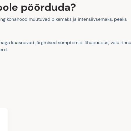
 poole pöörduda?
ning köhahood muutuvad pikemaks ja intensiivsemaks, peaks
 köhaga kaasnevad järgmised sümptomid: õhupuudus, valu rinnu
erd.