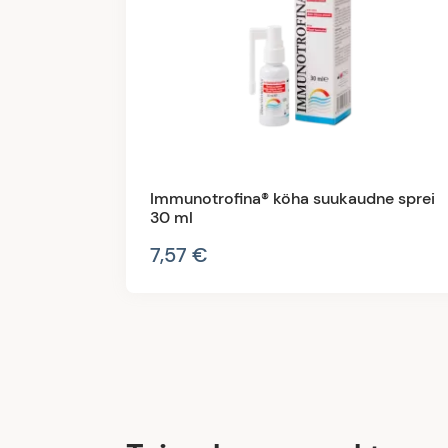
Immunotrofina® köha suukaudne sprei
30 ml
7,57 €