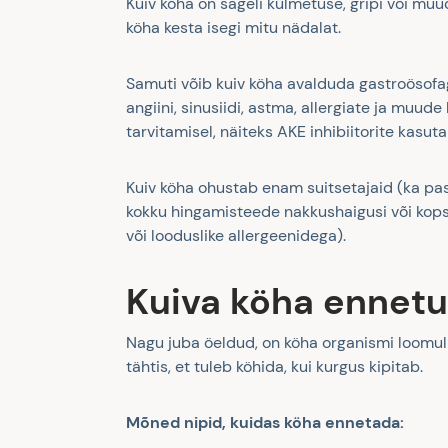
Kuiv köha on sageli külmetuse, gripi või mu
köha kesta isegi mitu nädalat.
Samuti võib kuiv köha avalduda gastroösofag
angiini, sinusiidi, astma, allergiate ja muud
tarvitamisel, näiteks AKE inhibiitorite kasu
Kuiv köha ohustab enam suitsetajaid (ka pas
kokku hingamisteede nakkushaigusi või kops
või looduslike allergeenidega).
Kuiva köha ennetus
Nagu juba öeldud, on köha organismi loomuli
tähtis, et tuleb köhida, kui kurgus kipitab.
Mõned nipid, kuidas köha ennetada: