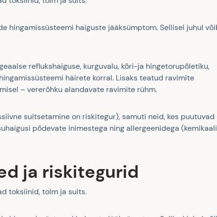
 toksiinid, tolm ja suits.
ude hingamissüsteemi haiguste jääksümptom. Sellisel juhul või
eaalse reflukshaiguse, kurguvalu, kõri-ja hingetorupõletiku,
e hingamissüsteemi häirete korral. Lisaks teatud ravimite
tamisel – vererõhku alandavate ravimite rühm.
siivne suitsetamine on riskitegur), samuti neid, kes puutuvad
uhaigusi põdevate inimestega ning allergeenidega (kemikaal
d ja riskitegurid
 toksiinid, tolm ja suits.