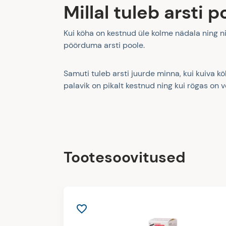
Millal tuleb arsti
Kui köha on kestnud üle kolme nädala ning 
pöörduma arsti poole.
Samuti tuleb arsti juurde minna, kui kuiva
palavik on pikalt kestnud ning kui rögas on v
Tootesoovitused
favorite_border