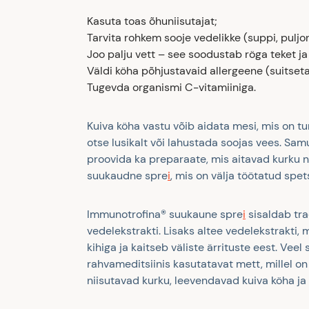
Kasuta toas õhuniisutajat;
Tarvita rohkem sooje vedelikke (suppi, puljon
Joo palju vett – see soodustab röga teket j
Väldi köha põhjustavaid allergeene (suitse
Tugevda organismi C-vitamiiniga.
Kuiva köha vastu võib aidata mesi, mis on t
otse lusikalt või lahustada soojas vees. Sam
proovida ka preparaate, mis aitavad kurku n
suukaudne spre
i
, mis on välja töötatud spe
Immunotrofina® suukaune spre
i
sisaldab tr
vedelekstrakti. Lisaks altee vedelekstrakti,
kihiga ja kaitseb väliste ärrituste eest. Vee
rahvameditsiinis kasutatavat mett, millel o
niisutavad kurku, leevendavad kuiva köha ja