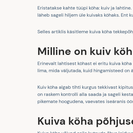
Eristatakse kahte tüüpi köha: kuiv ja lahtine
läheb sageli hiljem üle kuivaks köhaks. Ent 
Selles artiklis käsitleme kuiva köha tekkepõh
Milline on kuiv kö
Erinevalt lahtisest köhast ei eritu kuiva köh
lima, mida väljutada, kuid hingamisteed on är
Kuiv köha algab tihti kurgus tekkivast kipit
on raskem kontrolli alla saada ja sageli kest
pikemate hoogudena, vaevates iseäranis öösi
Kuiva köha põhjuse