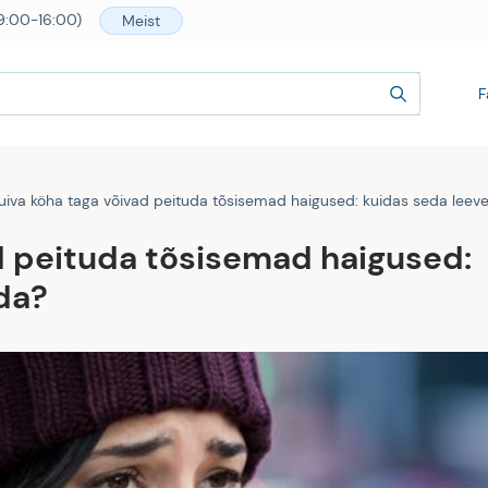
9:00-16:00)
Meist
F
uiva köha taga võivad peituda tõsisemad haigused: kuidas seda lee
d peituda tõsisemad haigused:
da?