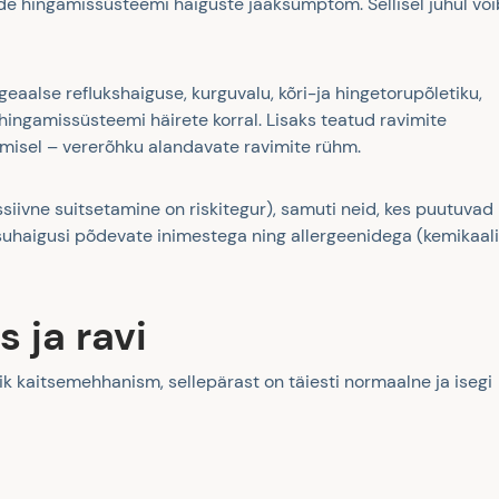
ude hingamissüsteemi haiguste jääksümptom. Sellisel juhul või
eaalse reflukshaiguse, kurguvalu, kõri-ja hingetorupõletiku,
e hingamissüsteemi häirete korral. Lisaks teatud ravimite
tamisel – vererõhku alandavate ravimite rühm.
siivne suitsetamine on riskitegur), samuti neid, kes puutuvad
uhaigusi põdevate inimestega ning allergeenidega (kemikaal
 ja ravi
k kaitsemehhanism, sellepärast on täiesti normaalne ja isegi