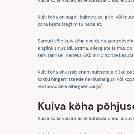
Kuiva köha võivad esile kutsuda õhus leiduvad
Kuiv köha on sageli külmetuse, gripi või mu
köha kesta isegi mitu nädalat.
Samuti võib kuiv köha avalduda gastroösofag
angiini, sinusiidi, astma, allergiate ja muud
tarvitamisel, näiteks AKE inhibiitorite kasu
Kuiv köha ohustab enam suitsetajaid (ka pas
kokku hingamisteede nakkushaigusi või kops
või looduslike allergeenidega).
Kuiva köha põhjuse
Kuiva köha võivad esile kutsuda õhus leiduvad