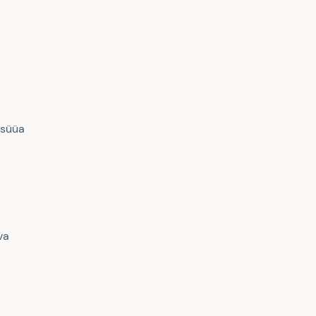
 süüa
va