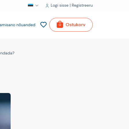
Logi sisse | Registreeru
Ostukorv
amisano nõuanded
0
vendada?