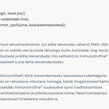
git, teed jms);
a vedeledab lima;
tamist, parfüüme, kodukeemiatooteid);
untud rahvameditsiinist, kui köha leevendav vahend. Mett võib
uti on sobilik vee ja soola lahusega kurku kuristada ning tasub
iisutada ja köha leevendada. Üks selliseid on Immunotrofina®
tsiaalselt kuiva köha leevendamiseks.
aditsiooniliselt köha leevendamiseks kasutatava kukemaguna
 mis on rahustava, niisutava toimega, katab hingamisteed kaits
l sisaldab Immunotrofina® suukaudne sprei traditsioonilises
n antibakteriaalne ja põletikuvastane toime. Need toimeained
 taastavad limaskesta seisukorra.