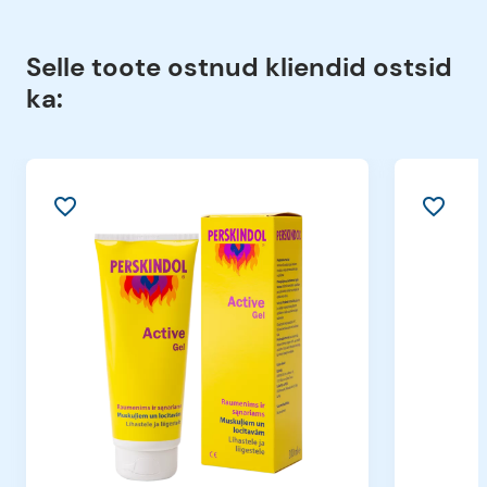
Selle toote ostnud kliendid ostsid
ka:
favorite_border
favorite_border