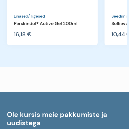
Lihased/ liigesed
Seedimin
Perskindol® Active Gel 200ml
Sollievo
16,18 €
10,44 
Ole kursis meie pakkumiste ja
uudistega