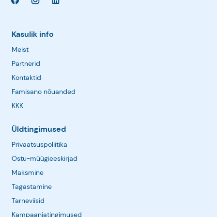
Kasulik info
Meist
Partnerid
Kontaktid
Famisano nõuanded
KKK
Üldtingimused
Privaatsuspoliitika
Ostu-müügieeskirjad
Maksmine
Tagastamine
Tarneviisid
Kampaaniatingimused