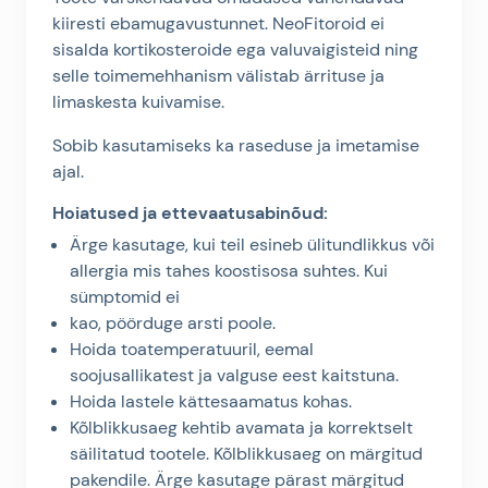
kiiresti ebamugavustunnet. NeoFitoroid ei
sisalda kortikosteroide ega valuvaigisteid ning
selle toimemehhanism välistab ärrituse ja
limaskesta kuivamise.
Sobib kasutamiseks ka raseduse ja imetamise
ajal.
Hoiatused ja ettevaatusabinõud:
Ärge kasutage, kui teil esineb ülitundlikkus või
allergia mis tahes koostisosa suhtes. Kui
sümptomid ei
kao, pöörduge arsti poole.
Hoida toatemperatuuril, eemal
soojusallikatest ja valguse eest kaitstuna.
Hoida lastele kättesaamatus kohas.
Kõlblikkusaeg kehtib avamata ja korrektselt
säilitatud tootele. Kõlblikkusaeg on märgitud
pakendile. Ärge kasutage pärast märgitud