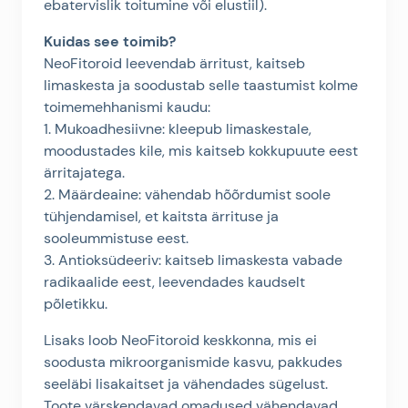
ebatervislik toitumine või elustiil).
Kuidas see toimib?
NeoFitoroid leevendab ärritust, kaitseb
limaskesta ja soodustab selle taastumist kolme
toimemehhanismi kaudu:
1. Mukoadhesiivne: kleepub limaskestale,
moodustades kile, mis kaitseb kokkupuute eest
ärritajatega.
2. Määrdeaine: vähendab hõõrdumist soole
tühjendamisel, et kaitsta ärrituse ja
sooleummistuse eest.
3. Antioksüdeeriv: kaitseb limaskesta vabade
radikaalide eest, leevendades kaudselt
põletikku.
Lisaks loob NeoFitoroid keskkonna, mis ei
soodusta mikroorganismide kasvu, pakkudes
seeläbi lisakaitset ja vähendades sügelust.
Toote värskendavad omadused vähendavad