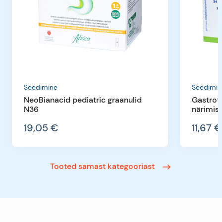
Seedimine
Seedimin
NeoBianacid pediatric graanulid
Gastrot
N36
närimis
19,05 €
11,67 
Tooted samast kategooriast