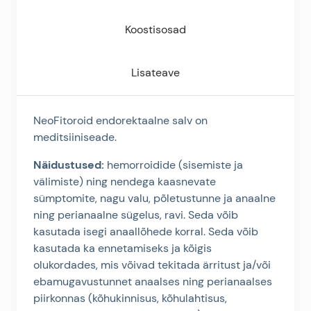
Koostisosad
Lisateave
NeoFitoroid endorektaalne salv on
meditsiiniseade.
Näidustused:
hemorroidide (sisemiste ja
välimiste) ning nendega kaasnevate
sümptomite, nagu valu, põletustunne ja anaalne
ning perianaalne sügelus, ravi. Seda võib
kasutada isegi anaallõhede korral. Seda võib
kasutada ka ennetamiseks ja kõigis
olukordades, mis võivad tekitada ärritust ja/või
ebamugavustunnet anaalses ning perianaalses
piirkonnas (kõhukinnisus, kõhulahtisus,