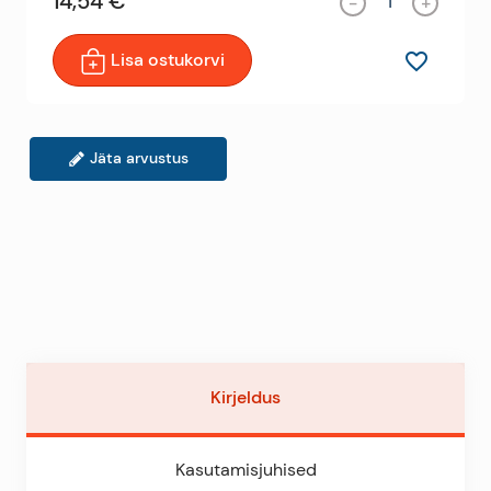
14,54 €
-
+
Lisa ostukorvi
favorite_border
Jäta arvustus
Kirjeldus
Kasutamisjuhised