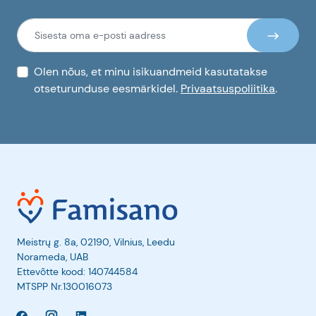
Olen nõus, et minu isikuandmeid kasutatakse
otseturunduse eesmärkidel.
Privaatsuspoliitika
.
Meistrų g. 8a, 02190, Vilnius, Leedu
Norameda, UAB
Ettevõtte kood: 140744584
MTSPP Nr.130016073