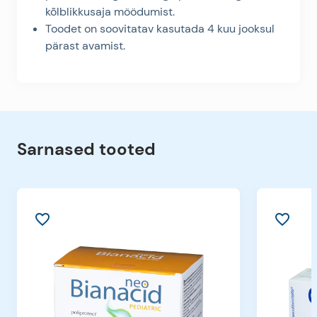
kõlblikkusaja möödumist.
Toodet on soovitatav kasutada 4 kuu jooksul
pärast avamist.
Sarnased tooted
favorite_border
favorite_border